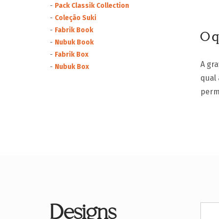
-
Pack Classik Collection
-
Coleção Suki
-
Fabrik Book
O q
-
Nubuk Book
-
Fabrik Box
A gra
-
Nubuk Box
qual
perm
Designs