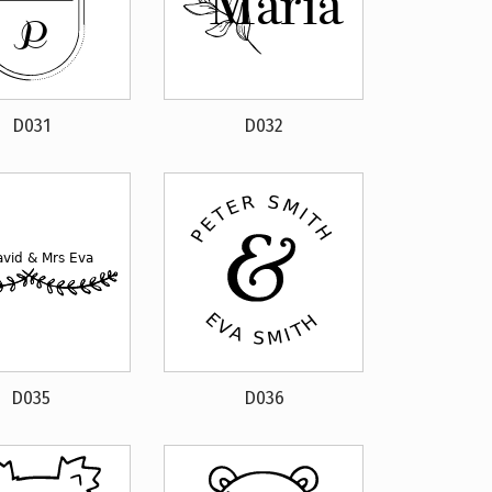
D031
D032
D035
D036