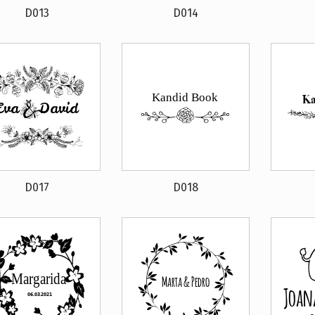
D013
D014
D017
D018