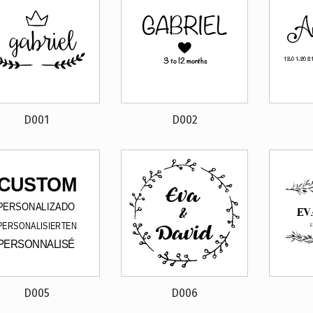
D001
D002
D005
D006