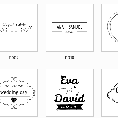
D009
D010