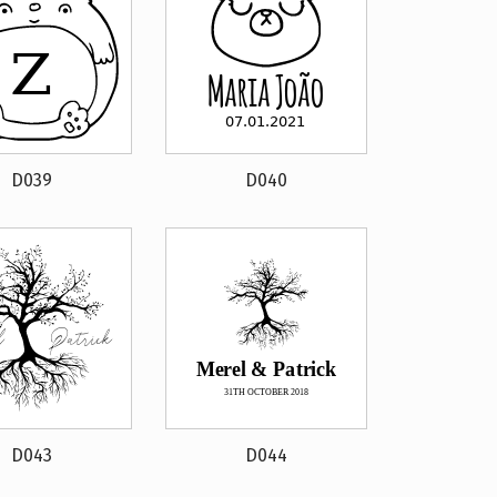
D039
D040
D043
D044