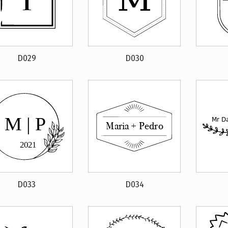
D029
D030
D033
D034