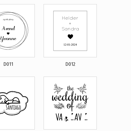
D011
D012