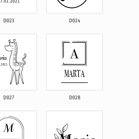
D023
D024
D027
D028