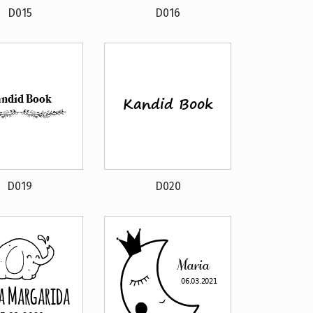
D015
D016
D019
D020