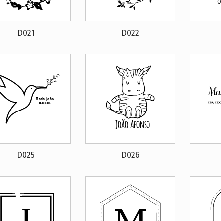
D021
D022
D025
D026