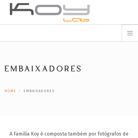
info@koylab.com
MY.KOYLAB
REGISTE-SE
SOBRE NÓS
EMBAIXADORES
EMBAIXADORES
PARCEIROS
PRODUTOS
CAMPANHAS
HOME
EMBAIXADORES
🟠
SERVIÇOS
BLOG
SUPORTE
CONTACTOS
A Família Koy é composta também por fotógrafos de