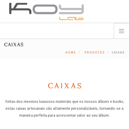
info@koylab.com
MY.KOYLAB
CAIXAS
REGISTE-SE
SOBRE NÓS
HOME
PRODUTOS
CAIXAS
EMBAIXADORES
PARCEIROS
PRODUTOS
CAMPANHAS
CAIXAS
🟠
SERVIÇOS
Feitas dos mesmos luxuosos materiais que os nossos álbuns e books,
BLOG
estas caixas artesanais são altamente personalizáveis, tornando-se a
SUPORTE
maneira perfeita para acrescentar valor ao seu álbum.
CONTACTOS