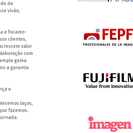
ede de
sa visão,
ça e focamo-
os clientes,
acrescem valor
colaboração com
a ampla gama
mo a garantia
nça e
alecemos laços,
que fazemos.
jornada.