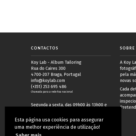
CONTACTOS
SOBRE
Koy Lab - Album Tailoring
A Koy L
Rua do Caires 300
fotográf
4700-207 Braga, Portugal
pela mã
info@koylab.com
novas s
(+351) 253 695 486
Cada det
Chamada para a rede fixa nacional
acompan
inspecio
Segunda a sexta, das 09h00 às 13h00 e
Pretend
das 14h00 às 17h30 (GMT+1)
Esta página usa cookies para assegurar
uma melhor experiência de utilização!
Saber mais