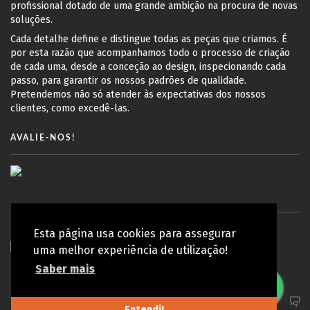
profissional dotado de uma grande ambição na procura de novas
soluções.
Cada detalhe define e distingue todas as peças que criamos. É
por esta razão que acompanhamos todo o processo de criação
de cada uma, desde a conceção ao design, inspecionando cada
passo, para garantir os nossos padrões de qualidade.
Pretendemos não só atender às expectativas dos nossos
clientes, como excedê-las.
AVALIE-NOS!
Esta página usa cookies para assegurar
uma melhor experiência de utilização!
Saber mais
© Copyright 2010 - 2026 Koy Lab | Todos os direitos reservados
Política de privacidade
Entendi!
TOPO