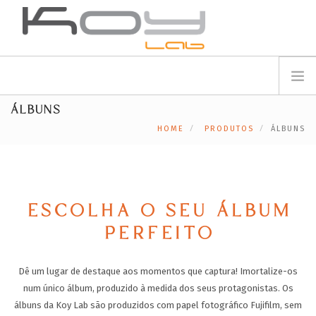
info@koylab.com
MY.KOYLAB
ÁLBUNS
REGISTE-SE
SOBRE NÓS
HOME
PRODUTOS
ÁLBUNS
EMBAIXADORES
PARCEIROS
PRODUTOS
CAMPANHAS
ESCOLHA O SEU ÁLBUM
🟠
SERVIÇOS
PERFEITO
BLOG
Dê um lugar de destaque aos momentos que captura! Imortalize-os
SUPORTE
num único álbum, produzido à medida dos seus protagonistas. Os
CONTACTOS
álbuns da Koy Lab são produzidos com papel fotográfico Fujifilm, sem