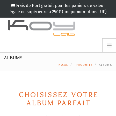
🚚 Frais de Port gratuit pour les paniers de valeur
égale ou supérieure à 250€ (uniquement dans l’UE)
info@koylab.com
MY.KOYLAB
ALBUMS
INSCRIVEZ VOUS
LE KOY LAB
HOME
PRODUITS
ALBUMS
AMBASSADEURS
NOS PARTENAIRES
PRODUITS
CAMPAGNES
CHOISISSEZ VOTRE
🟠
SERVICES
ALBUM PARFAIT
BLOG