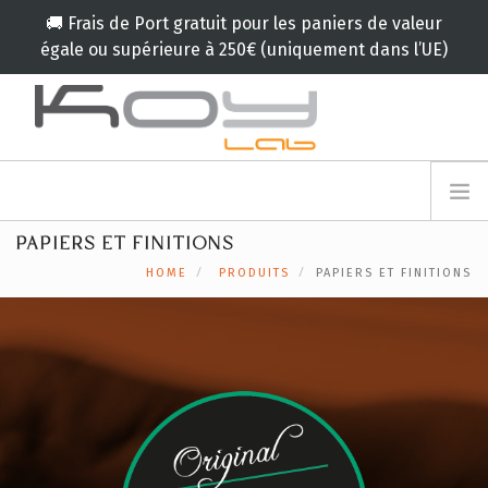
🚚 Frais de Port gratuit pour les paniers de valeur
égale ou supérieure à 250€ (uniquement dans l’UE)
info@koylab.com
MY.KOYLAB
PAPIERS ET FINITIONS
INSCRIVEZ VOUS
LE KOY LAB
HOME
PRODUITS
PAPIERS ET FINITIONS
AMBASSADEURS
NOS PARTENAIRES
PRODUITS
CAMPAGNES
🟠
SERVICES
BLOG