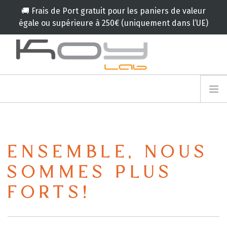
🚚 Frais de Port gratuit pour les paniers de valeur
égale ou supérieure à 250€ (uniquement dans l’UE)
info@koylab.com
MY.KOYLAB
INSCRIVEZ VOUS
LE KOY LAB
AMBASSADEURS
ENSEMBLE, NOUS
NOS PARTENAIRES
PRODUITS
SOMMES PLUS
CAMPAGNES
FORTS!
🟠
SERVICES
BLOG