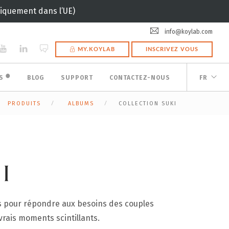
uniquement dans l’UE)
info@koylab.com
MY.KOYLAB
INSCRIVEZ VOUS
🟠
ES
BLOG
SUPPORT
CONTACTEZ-NOUS
FR
PRODUITS
ALBUMS
COLLECTION SUKI
I
us pour répondre aux besoins des couples
vrais moments scintillants.