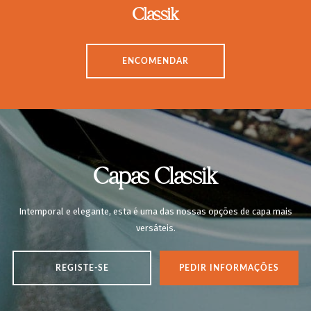
Classik
ENCOMENDAR
Capas Classik
Intemporal e elegante, esta é uma das nossas opções de capa mais
versáteis.
REGISTE-SE
PEDIR INFORMAÇÕES