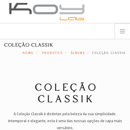
info@koylab.com
MY.KOYLAB
COLEÇÃO CLASSIK
REGISTE-SE
SOBRE NÓS
HOME
PRODUTOS
ÁLBUNS
COLEÇÃO CLASSIK
EMBAIXADORES
PARCEIROS
PRODUTOS
CAMPANHAS
COLEÇÃO
🟠
SERVIÇOS
CLASSIK
BLOG
SUPORTE
A Coleção Classik é distintas pela beleza da sua simplicidade.
Intemporal e elegante, esta é uma das nossas opções de capa mais
CONTACTOS
versáteis.