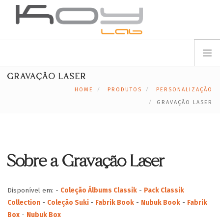
info@koylab.com
MY.KOYLAB
GRAVAÇÃO LASER
REGISTE-SE
SOBRE NÓS
HOME
PRODUTOS
PERSONALIZAÇÃO
EMBAIXADORES
GRAVAÇÃO LASER
PARCEIROS
PRODUTOS
CAMPANHAS
Sobre a Gravação Laser
🟠
SERVIÇOS
BLOG
Disponível em:
-
Coleção Álbums Classik
-
Pack Classik
SUPORTE
Collection
-
Coleção Suki
-
Fabrik Book
-
Nubuk Book
-
Fabrik
CONTACTOS
Box
-
Nubuk Box