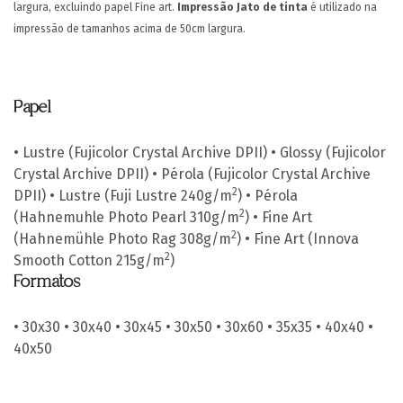
largura, excluindo papel Fine art.
Impressão Jato de tinta
é utilizado na
impressão de tamanhos acima de 50cm largura.
Papel
• Lustre (Fujicolor Crystal Archive DPII)
• Glossy (Fujicolor
Crystal Archive DPII)
• Pérola (Fujicolor Crystal Archive
2
DPII)
• Lustre (Fuji Lustre 240g/m
)
• Pérola
2
(Hahnemuhle Photo Pearl 310g/m
)
• Fine Art
2
(Hahnemühle Photo Rag 308g/m
)
• Fine Art (Innova
2
Smooth Cotton 215g/m
)
Formatos
• 30x30
• 30x40
• 30x45
• 30x50
• 30x60
• 35x35
• 40x40
•
40x50