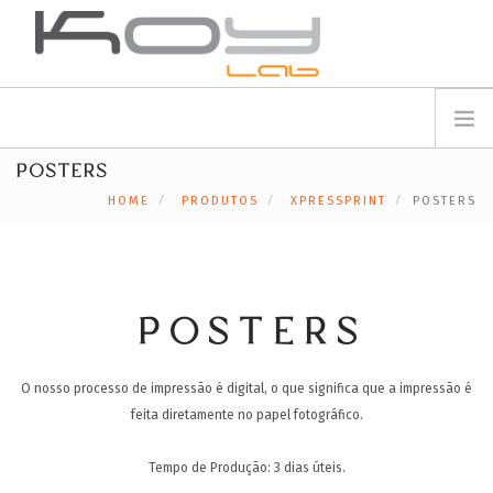
info@koylab.com
MY.KOYLAB
POSTERS
REGISTE-SE
SOBRE NÓS
HOME
PRODUTOS
XPRESSPRINT
POSTERS
EMBAIXADORES
PARCEIROS
PRODUTOS
CAMPANHAS
POSTERS
🟠
SERVIÇOS
O nosso processo de impressão é digital, o que significa que a impressão é
BLOG
feita diretamente no papel fotográfico.
SUPORTE
CONTACTOS
Tempo de Produção: 3 dias úteis.