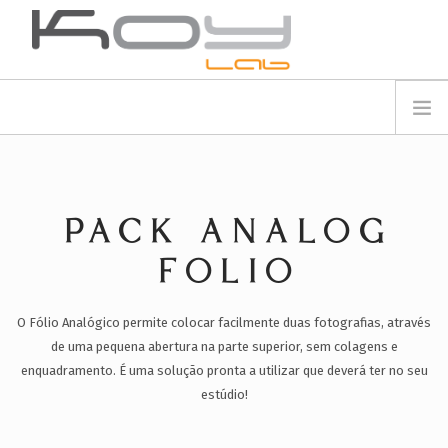
info@koylab.com
MY.KOYLAB
REGISTE-SE
SOBRE NÓS
EMBAIXADORES
PACK ANALOG
PARCEIROS
PRODUTOS
FOLIO
CAMPANHAS
O Fólio Analógico permite colocar facilmente duas fotografias, através
🟠
SERVIÇOS
de uma pequena abertura na parte superior, sem colagens e
BLOG
enquadramento. É uma solução pronta a utilizar que deverá ter no seu
SUPORTE
estúdio!
CONTACTOS