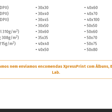
DPII)
• 30x30
• 40x60
DPII)
• 30x40
• 40x70
DPII)
• 30x45
• 40x100
• 30x50
• 50x50
2
rl 310g/m
)
• 30x60
• 50x60
2
g 308g/m
)
• 35x35
• 50x70
2
 215g/m
)
• 40x40
• 50x75
• 40x50
• 50x80
amos nem enviamos encomendas XpressPrint com Álbuns, B
Lab.