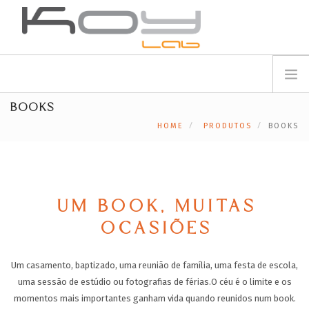
info@koylab.com
MY.KOYLAB
BOOKS
REGISTE-SE
SOBRE NÓS
HOME
PRODUTOS
BOOKS
EMBAIXADORES
PARCEIROS
PRODUTOS
CAMPANHAS
UM BOOK, MUITAS
🟠
SERVIÇOS
OCASIÕES
BLOG
Um casamento, baptizado, uma reunião de família, uma festa de escola,
SUPORTE
uma sessão de estúdio ou fotografias de férias.
O céu é o limite e os
CONTACTOS
momentos mais importantes ganham vida quando reunidos num book.