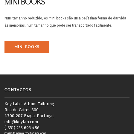
MINI BOOKS
Num tamanho reduzido, os mini books são uma belíssima forma de dar vida
às memórias, num tamanho que pode ser transportado facilmente.
MINI BOOKS
CONTACTOS
Koy Lab - Album Tailoring
Rua do Caires 300
4700-207 Braga, Portugal
info@koylab.com
(+351) 253 695 486
Chamada para a rede fixa nacional