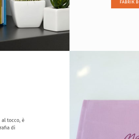
FABRIK 
 al tocco, è
afia di