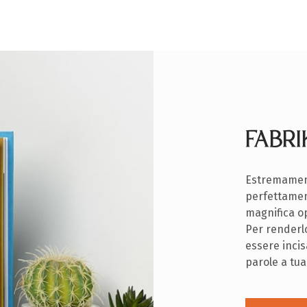
FABR
Estremament
perfettamen
magnifica opz
Per renderl
essere incis
parole a tua