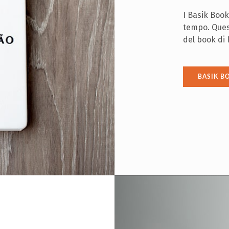
I Basik Book
tempo. Ques
del book di 
BASIK B