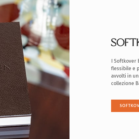
SOFT
I Softkover
flessibile e
avvolti in u
collezione B
SOFTKO