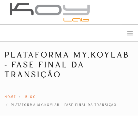
info@koylab.com
MY.KOYLAB
REGISTE-SE
SOBRE NÓS
PLATAFORMA MY.KOYLAB
EMBAIXADORES
- FASE FINAL DA
PARCEIROS
TRANSIÇÃO
PRODUTOS
CAMPANHAS
HOME
BLOG
🟠
SERVIÇOS
PLATAFORMA MY.KOYLAB - FASE FINAL DA TRANSIÇÃO
BLOG
SUPORTE
CONTACTOS