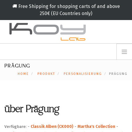
🚚 Free Shipping for shopping carts of and above
250€ (EU Countries only)
info@koylab.com
MY.KOYLAB
PRÄGUNG
ANMELDEFORMULAR
ÜBER UNS
HOME
PRODUKT
PERSONALISIERUNG
PRÄGUNG
BOTSCHAFTER
PARTNERN
PRODUKT
KAMPAGNE
über Prägung
🟠
SERVICES
BLOG
Verfügbare:
-
Classik Alben (CK000)
-
Martha's Collection
-