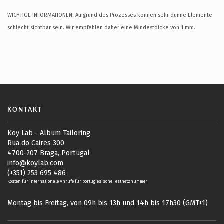
WICHTIGE INFORMATIONEN: Aufgrund des Prozesses können sehr dünne Elemente
schlecht sichtbar sein. Wir empfehlen daher eine Mindestdicke von 1 mm.
KONTAKT
Koy Lab - Album Tailoring
Rua do Caires 300
4700-207 Braga, Portugal
info@koylab.com
(+351) 253 695 486
Kosten für internationale Anrufe für portugiesische Festnetznummer
Montag bis Freitag, von 09h bis 13h und 14h bis 17h30 (GMT+1)