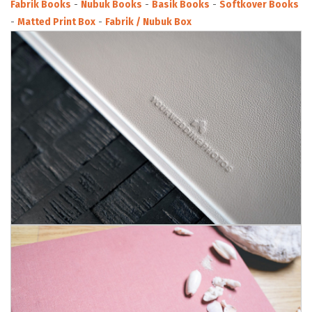
Fabrik Books
-
Nubuk Books
-
Basik Books
-
Softkover Books
UNTERSTÜTZUNG
-
Matted Print Box
-
Fabrik / Nubuk Box
KONTAKT
DE