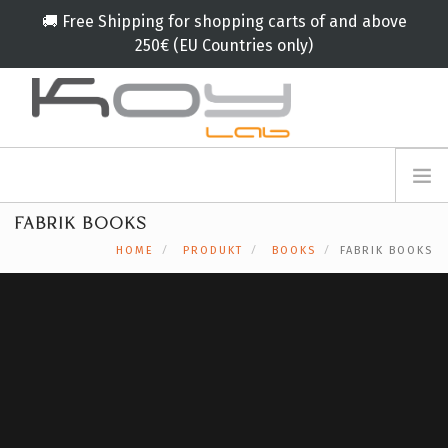
🚚 Free Shipping for shopping carts of and above
250€ (EU Countries only)
info@koylab.com
MY.KOYLAB
FABRIK BOOKS
ANMELDEFORMULAR
ÜBER UNS
HOME
PRODUKT
BOOKS
FABRIK BOOKS
BOTSCHAFTER
PARTNERN
PRODUKT
KAMPAGNE
🟠
SERVICES
BLOG