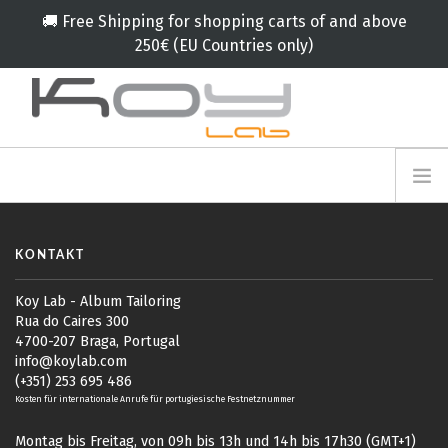
🚚 Free Shipping for shopping carts of and above
250€ (EU Countries only)
info@koylab.com
MY.KOYLAB
ANMELDEFORMULAR
ÜBER UNS
KONTAKT
BOTSCHAFTER
PARTNERN
Koy Lab - Album Tailoring
Rua do Caires 300
PRODUKT
4700-207 Braga, Portugal
info@koylab.com
KAMPAGNE
(+351) 253 695 486
🟠
SERVICES
Kosten für internationale Anrufe für portugiesische Festnetznummer
BLOG
Montag bis Freitag, von 09h bis 13h und 14h bis 17h30 (GMT+1)