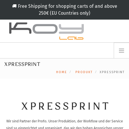
🚚 Free Shipping for shopping carts of and above
250€ (EU Countries only)
info@koylab.com
MY.KOYLAB
XPRESSPRINT
ANMELDEFORMULAR
ÜBER UNS
HOME
PRODUKT
XPRESSPRINT
BOTSCHAFTER
PARTNERN
PRODUKT
KAMPAGNE
XPRESSPRINT
🟠
SERVICES
Wir sind Partner der Profis. Unser Produktion, der Workflow und der Service
BLOG
sind so eingerichtet und organisiert, das wir den hohen Ansprüchen unsrer