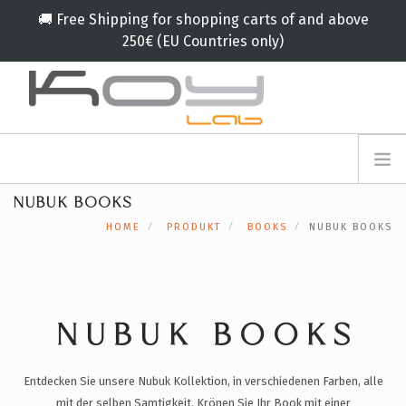
🚚 Free Shipping for shopping carts of and above
250€ (EU Countries only)
info@koylab.com
MY.KOYLAB
NUBUK BOOKS
ANMELDEFORMULAR
ÜBER UNS
HOME
PRODUKT
BOOKS
NUBUK BOOKS
BOTSCHAFTER
PARTNERN
PRODUKT
KAMPAGNE
NUBUK BOOKS
🟠
SERVICES
Entdecken Sie unsere Nubuk Kollektion, in verschiedenen Farben, alle
BLOG
mit der selben Samtigkeit. Krönen Sie Ihr Book mit einer