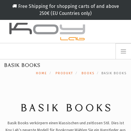
🚚 Free Shipping for shopping carts of and above
250€ (EU Countries only)
info@koylab.com
MY.KOYLAB
BASIK BOOKS
ANMELDEFORMULAR
ÜBER UNS
HOME
PRODUKT
BOOKS
BASIK BOOKS
BOTSCHAFTER
PARTNERN
PRODUKT
KAMPAGNE
BASIK BOOKS
🟠
SERVICES
Basik Books verkörpern einen klassischen und zeitlosen Stil. Dies ist
BLOG
Koy Lab’s neueste Modell für Bookcover.
Wählen Sie ein Kunstleder aus