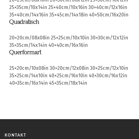
25×35cm/10x14in
25×40cm/10x16in
30×40cm/12x16in
35×40cm/14x16in
35×45cm/14x18in
40×50cm/16x20in
Quadratisch
20×20cm/08x08in
25×25cm/10x10in
30×30cm/12x12in
35×35cm/14x14in
40×40cm/16x16in
Querformart
25×20cm/10x08in
30×20cm/12x08in
30×25cm/12x10in
35×25cm/14x10in
40×25cm/16x10in
40×30cm/16x12in
40×35cm/16x14in
45×35cm/18x14in
KONTAKT