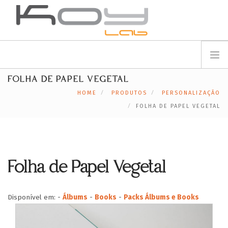
info@koylab.com
MY.KOYLAB
FOLHA DE PAPEL VEGETAL
REGISTE-SE
SOBRE NÓS
HOME
PRODUTOS
PERSONALIZAÇÃO
EMBAIXADORES
FOLHA DE PAPEL VEGETAL
PARCEIROS
PRODUTOS
CAMPANHAS
Folha de Papel Vegetal
🟠
SERVIÇOS
BLOG
Disponível em:
-
Álbums
-
Books
-
Packs Álbums e Books
SUPORTE
CONTACTOS