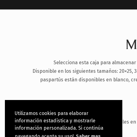
M
Selecciona esta caja para almacenar
Disponible en los siguientes tamaños: 20×25, 3
paspartús están disponibles en blanco, cr
Utilizamos cookies para elaborar
información estadística y mostrarle
Caja (Photobox o Deluxe Box): Disponibles en
información personalizada. Si continúa
las colecciones Basik, Nubuk o Fabrik
navegando acepta su uso!
Saber mas