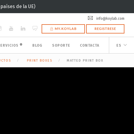
(países de la UE)
info@koylab.com
MY.KOYLAB
REGISTRESE
🟠
SERVICIOS
BLOG
SOPORTE
CONTACTA
ES
UCTOS
PRINT BOXES
MATTED PRINT BOX