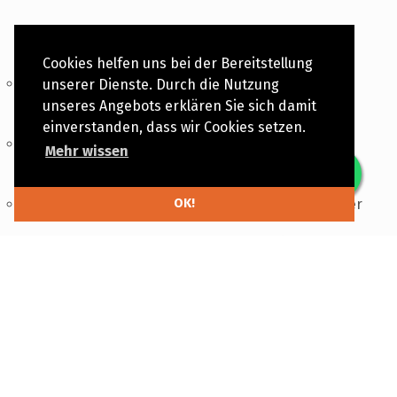
Cookies helfen uns bei der Bereitstellung
Erhältliche Formate: 20×25, 25×20, 30×30, 30×40 and
unserer Dienste. Durch die Nutzung
40×30
unseres Angebots erklären Sie sich damit
einverstanden, dass wir Cookies setzen.
Cover und Spiegel erhältlich in den Kollektionen
Mehr wissen
Basik, Fabrik und Nubuk
OK!
Druck: 210g Smooth Fine-Art Papier oder Fotopapier
Passepartout: 1mm starke Kartonnage (weiß, creme
und schwarz)
Minimum: 10 Abzüge | Maximum: 20 Abzüge
Optionale Prägung: Blind- oder Farbfolienprägung
In sorgfältiger Handarbeit hergestellt