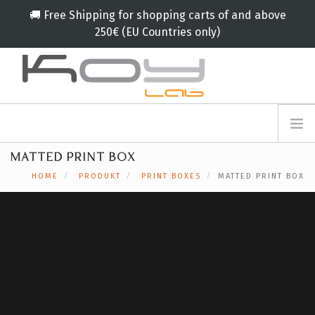
🚚 Free Shipping for shopping carts of and above
250€ (EU Countries only)
info@koylab.com
MY.KOYLAB
MATTED PRINT BOX
ANMELDEFORMULAR
ÜBER UNS
HOME
PRODUKT
PRINT BOXES
MATTED PRINT BOX
BOTSCHAFTER
PARTNERN
PRODUKT
KAMPAGNE
🟠
SERVICES
BLOG