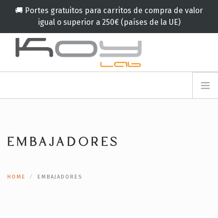
🚚 Portes gratuitos para carritos de compra de valor
igual o superior a 250€ (países de la UE)
info@koylab.com
MY.KOYLAB
REGISTRESE
NOSOTROS
EMBAJADORES
EMBAJADORES
COLABORADORES
PRODUCTOS
CAMPAÑA
HOME
EMBAJADORES
🟠
SERVICIOS
BLOG