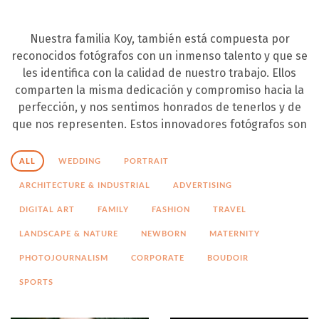
SOPORTE
CONTACTA
Nuestra familia Koy, también está compuesta por
reconocidos fotógrafos con un inmenso talento y que se
ES
les identifica con la calidad de nuestro trabajo. Ellos
comparten la misma dedicación y compromiso hacia la
perfección, y nos sentimos honrados de tenerlos y de
que nos representen. Estos innovadores fotógrafos son
ALL
WEDDING
PORTRAIT
ARCHITECTURE & INDUSTRIAL
ADVERTISING
DIGITAL ART
FAMILY
FASHION
TRAVEL
LANDSCAPE & NATURE
NEWBORN
MATERNITY
PHOTOJOURNALISM
CORPORATE
BOUDOIR
SPORTS