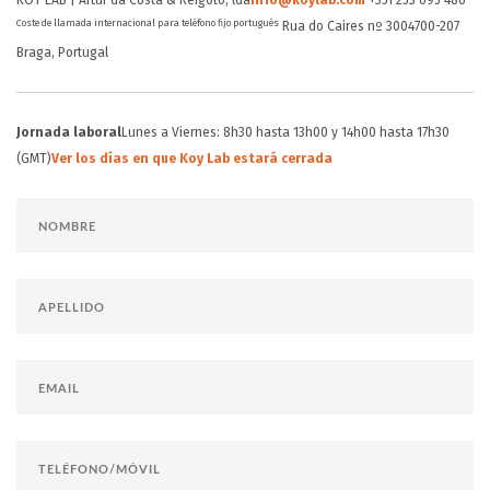
KOY LAB | Artur da Costa & Reigoto, lda
info@koylab.com
+351 253 695 486
Coste de llamada internacional para teléfono fijo portugués
Rua do Caires nº 300
4700-207
Braga, Portugal
Jornada laboral
Lunes a Viernes: 8h30 hasta 13h00 y 14h00 hasta 17h30
(GMT)
Ver los días en que Koy Lab estará cerrada