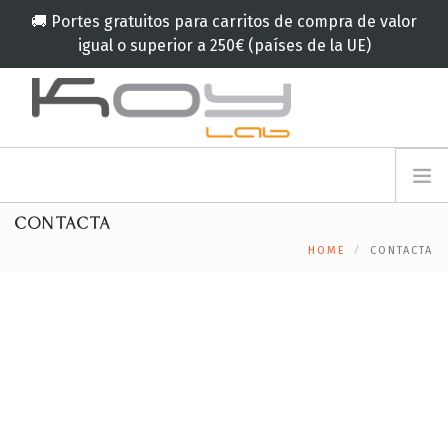
🚚 Portes gratuitos para carritos de compra de valor
igual o superior a 250€ (países de la UE)
info@koylab.com
MY.KOYLAB
CONTACTA
REGISTRESE
NOSOTROS
HOME
CONTACTA
EMBAJADORES
COLABORADORES
PRODUCTOS
CAMPAÑA
🟠
SERVICIOS
BLOG