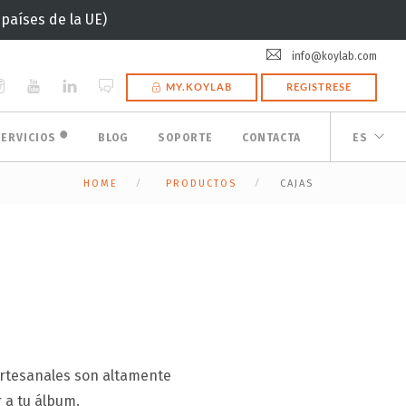
(países de la UE)
info@koylab.com
MY.KOYLAB
REGISTRESE
🟠
SERVICIOS
BLOG
SOPORTE
CONTACTA
ES
HOME
PRODUCTOS
CAJAS
artesanales son altamente
 a tu álbum.