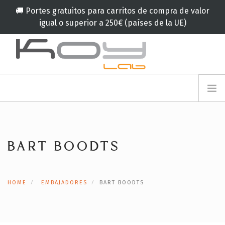
🚚 Portes gratuitos para carritos de compra de valor
igual o superior a 250€ (países de la UE)
info@koylab.com
MY.KOYLAB
REGISTRESE
NOSOTROS
EMBAJADORES
BART BOODTS
COLABORADORES
PRODUCTOS
CAMPAÑA
HOME
EMBAJADORES
BART BOODTS
🟠
SERVICIOS
BLOG