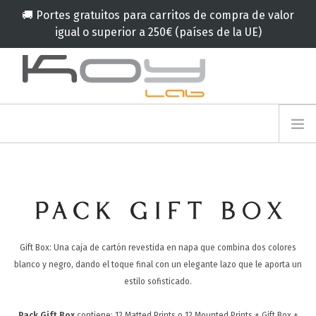
🚚 Portes gratuitos para carritos de compra de valor
igual o superior a 250€ (países de la UE)
info@koylab.com
MY.KOYLAB
REGISTRESE
NOSOTROS
EMBAJADORES
PACK GIFT BOX
COLABORADORES
PRODUCTOS
Gift Box: Una caja de cartón revestida en napa que combina dos colores
CAMPAÑA
blanco y negro, dando el toque final con un elegante lazo que le aporta un
🟠
SERVICIOS
estilo sofisticado.
BLOG
Pack Gift Box
contiene:
12 Matted Prints o 12 Mounted Prints
+ Gift Box +