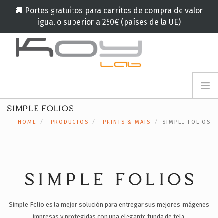
🚚 Portes gratuitos para carritos de compra de valor
igual o superior a 250€ (países de la UE)
info@koylab.com
MY.KOYLAB
SIMPLE FOLIOS
REGISTRESE
NOSOTROS
HOME
PRODUCTOS
PRINTS & MATS
SIMPLE FOLIOS
EMBAJADORES
COLABORADORES
PRODUCTOS
CAMPAÑA
SIMPLE FOLIOS
🟠
SERVICIOS
Simple Folio es la mejor solución para entregar sus mejores imágenes
BLOG
impresas y protegidas con una elegante funda de tela.