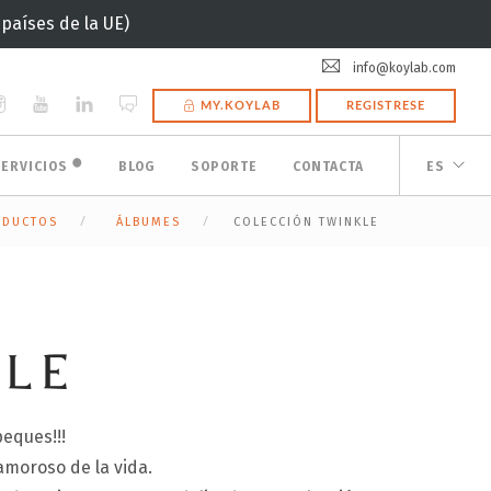
(países de la UE)
info@koylab.com
MY.KOYLAB
REGISTRESE
🟠
SERVICIOS
BLOG
SOPORTE
CONTACTA
ES
ODUCTOS
ÁLBUMES
COLECCIÓN TWINKLE
KLE
eques!!!
amoroso de la vida.