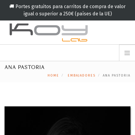
🚚 Portes gratuitos para carritos de compra de valor
igual o superior a 250€ (países de la UE)
info@koylab.com
MY.KOYLAB
ANA PASTORIA
REGISTRESE
NOSOTROS
HOME
EMBAJADORES
ANA PASTORIA
EMBAJADORES
COLABORADORES
PRODUCTOS
CAMPAÑA
🟠
SERVICIOS
BLOG