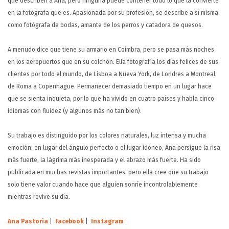
que describen a Ana, pero ninguna puede contener todo lo que la convierte
en la fotógrafa que es. Apasionada por su profesión, se describe a sí misma
como fotógrafa de bodas, amante de los perros y catadora de quesos.
A menudo dice que tiene su armario en Coimbra, pero se pasa más noches
en los aeropuertos que en su colchón. Ella fotografía los días felices de sus
clientes por todo el mundo, de Lisboa a Nueva York, de Londres a Montreal,
de Roma a Copenhague.
Permanecer demasiado tiempo en un lugar hace
que se sienta inquieta, por lo que ha vivido en cuatro países y habla cinco
idiomas con fluidez (y algunos más no tan bien).
Su trabajo es distinguido por los colores naturales, luz intensa y mucha
emoción: en lugar del ángulo perfecto o el lugar idóneo, Ana persigue la risa
más fuerte, la lágrima más inesperada y el abrazo más fuerte. Ha sido
publicada en muchas revistas importantes, pero ella cree que su trabajo
solo tiene valor cuando hace que alguien sonríe incontrolablemente
mientras revive su día.
Ana Pastoria
|
Facebook
|
Instagram