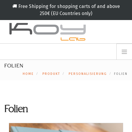
🚚 Free Shipping for shopping carts of and above
250€ (EU Countries only)
info@koylab.com
MY.KOYLAB
FOLIEN
ANMELDEFORMULAR
ÜBER UNS
HOME
PRODUKT
PERSONALISIERUNG
FOLIEN
BOTSCHAFTER
PARTNERN
PRODUKT
KAMPAGNE
Folien
🟠
SERVICES
BLOG