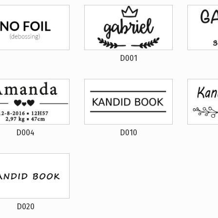
D001
D004
D010
D020