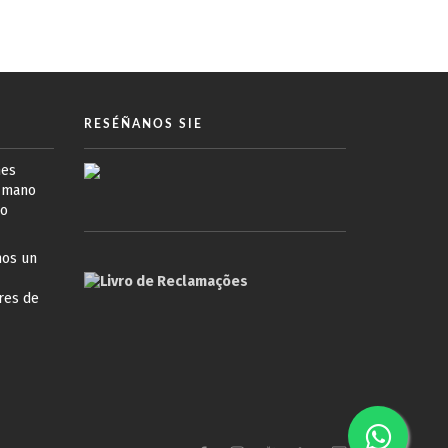
RESÉÑANOS SIE
mes
a mano
to
mos un
res de