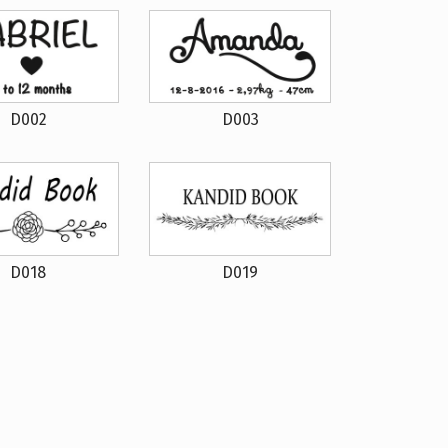
D002
D003
D018
D019