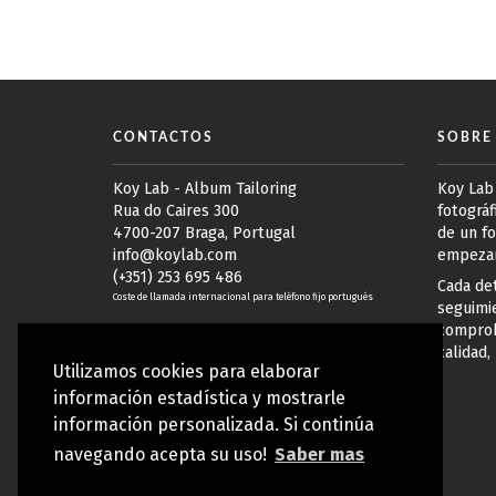
CONTACTOS
SOBRE
Koy Lab - Album Tailoring
Koy Lab
Rua do Caires 300
fotográf
4700-207 Braga, Portugal
de un fo
info@koylab.com
empezam
(+351) 253 695 486
Cada det
Coste de llamada internacional para teléfono fijo portugués
seguimie
comprob
Lunes a Viernes: 9h hasta 13h y 14h
calidad,
hasta 17h30 (GMT+1)
Utilizamos cookies para elaborar
información estadística y mostrarle
información personalizada. Si continúa
navegando acepta su uso!
Saber mas