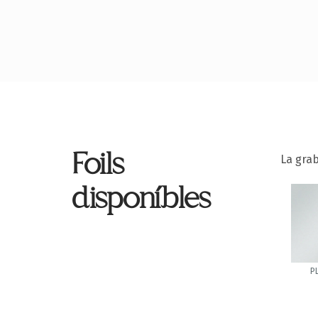
Foils
La grab
disponíbles
P