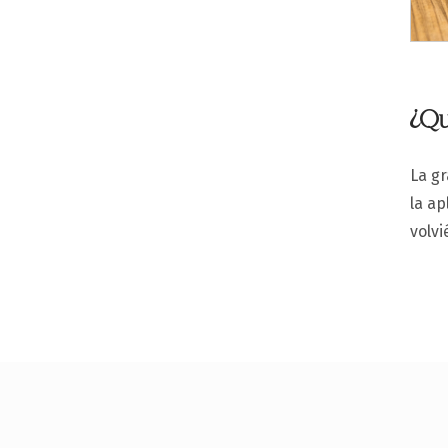
¿Qu
La gr
la ap
volvi