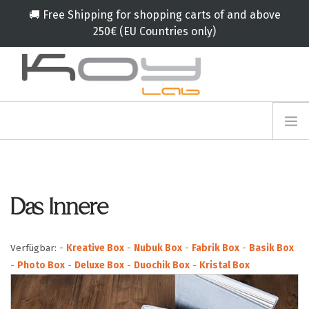
🚚 Free Shipping for shopping carts of and above
250€ (EU Countries only)
info@koylab.com
MY.KOYLAB
ANMELDEFORMULAR
ÜBER UNS
BOTSCHAFTER
Das Innere
PARTNERN
PRODUKT
Verfügbar:
-
Kreative Box
-
Nubuk Box
-
Fabrik Box
-
Basik Box
KAMPAGNE
-
Photo Box
-
Deluxe Box
-
Duochik Box
-
Kristal Box
🟠
SERVICES
BLOG