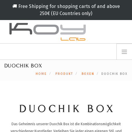
🚚 Free Shipping for shopping carts of and above
250€ (EU Countries only)
info@koylab.com
MY.KOYLAB
DUOCHIK BOX
ANMELDEFORMULAR
ÜBER UNS
HOME
PRODUKT
BOXEN
DUOCHIK BOX
BOTSCHAFTER
PARTNERN
PRODUKT
KAMPAGNE
DUOCHIK BOX
🟠
SERVICES
Das Geheimnis unserer Duochik Box ist die Kombinationsmöglichkeit
BLOG
verschiedener Kunstleder. Verleihen Sie jeder einen eigenen Stil, und