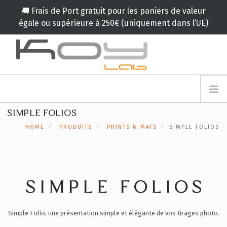
🚚 Frais de Port gratuit pour les paniers de valeur
égale ou supérieure à 250€ (uniquement dans l’UE)
info@koylab.com
MY.KOYLAB
SIMPLE FOLIOS
INSCRIVEZ VOUS
LE KOY LAB
HOME
PRODUITS
PRINTS & MATS
SIMPLE FOLIOS
AMBASSADEURS
NOS PARTENAIRES
PRODUITS
CAMPAGNES
SIMPLE FOLIOS
🟠
SERVICES
Simple Folio, une présentation simple et élégante de vos tirages photo.
BLOG