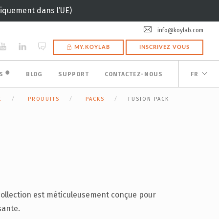
uniquement dans l’UE)
info@koylab.com
MY.KOYLAB
INSCRIVEZ VOUS
🟠
ES
BLOG
SUPPORT
CONTACTEZ-NOUS
FR
E
PRODUITS
PACKS
FUSION PACK
N
 collection est méticuleusement conçue pour
sante.