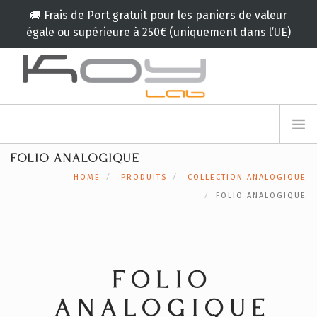
🚚 Frais de Port gratuit pour les paniers de valeur
égale ou supérieure à 250€ (uniquement dans l’UE)
info@koylab.com
MY.KOYLAB
FOLIO ANALOGIQUE
INSCRIVEZ VOUS
LE KOY LAB
HOME
PRODUITS
COLLECTION ANALOGIQUE
AMBASSADEURS
FOLIO ANALOGIQUE
NOS PARTENAIRES
PRODUITS
CAMPAGNES
FOLIO
🟠
SERVICES
BLOG
ANALOGIQUE