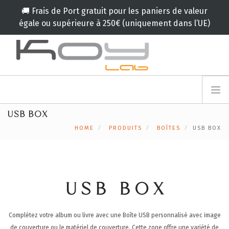
🚚 Frais de Port gratuit pour les paniers de valeur
égale ou supérieure à 250€ (uniquement dans l’UE)
info@koylab.com
MY.KOYLAB
USB BOX
INSCRIVEZ VOUS
LE KOY LAB
HOME
PRODUITS
BOÎTES
USB BOX
AMBASSADEURS
NOS PARTENAIRES
PRODUITS
CAMPAGNES
USB BOX
🟠
SERVICES
Complétez votre album ou livre avec une Boîte USB personnalisé avec image
BLOG
de couverture ou le matériel de couverture. Cette zone offre une variété de