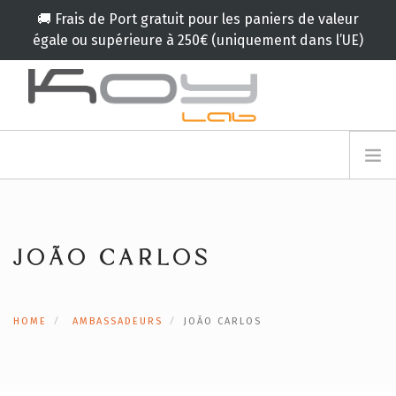
🚚 Frais de Port gratuit pour les paniers de valeur
égale ou supérieure à 250€ (uniquement dans l’UE)
info@koylab.com
MY.KOYLAB
INSCRIVEZ VOUS
LE KOY LAB
AMBASSADEURS
JOÃO CARLOS
NOS PARTENAIRES
PRODUITS
CAMPAGNES
HOME
AMBASSADEURS
JOÃO CARLOS
🟠
SERVICES
BLOG