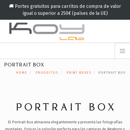
🚚 Portes gratuitos para carritos de compra de valor
igual o superior a 250€ (países de la UE)
info@koylab.com
MY.KOYLAB
PORTRAIT BOX
REGISTRESE
NOSOTROS
HOME
PRODUCTOS
PRINT BOXES
PORTRAIT BOX
EMBAJADORES
COLABORADORES
PRODUCTOS
CAMPAÑA
PORTRAIT BOX
🟠
SERVICIOS
El Portrait Box almacena elegantemente y presenta las fotografías
BLOG
montadas. Esta es la solución perfecta para las capturas de Newborn y