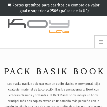
🚚 Portes gratuitos para carritos de compra de valor
igual o superior a 250€ (países de la UE)
info@koylab.com
MY.KOYLAB
REGISTRESE
NOSOTROS
EMBAJADORES
PACK BASIK BOOK
COLABORADORES
PRODUCTOS
Los Packs Basik Book expresan un estilo clásico e intemporal. Elija
CAMPAÑA
cualquier material de la colección Basik y encuaderna tu Book con
🟠
SERVICIOS
colores clásicos y brillantes.
El Pack Basik Book incluye un book
principal más dos copias extras en un tamaño más pequeño con la
BLOG
opción de añadir una caja de nuestra colección de cajas para almacenar