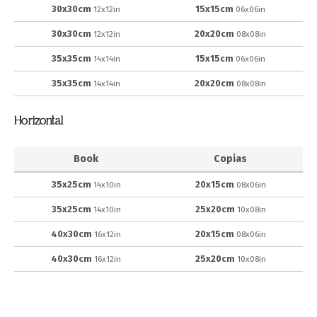
30x30cm
15x15cm
12x12in
06x06in
30x30cm
20x20cm
12x12in
08x08in
35x35cm
15x15cm
14x14in
06x06in
35x35cm
20x20cm
14x14in
08x08in
Horizontal
Book
Copias
35x25cm
20x15cm
14x10in
08x06in
35x25cm
25x20cm
14x10in
10x08in
40x30cm
20x15cm
16x12in
08x06in
40x30cm
25x20cm
16x12in
10x08in