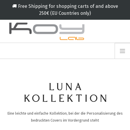
🚚 Free Shipping for shopping carts of and above
250€ (EU Countries only)
info@koylab.com
MY.KOYLAB
ANMELDEFORMULAR
ÜBER UNS
BOTSCHAFTER
LUNA
PARTNERN
PRODUKT
KOLLEKTION
KAMPAGNE
Eine leichte und einfache Kollektion, bei der die Personalisierung des
🟠
SERVICES
bedruckten Covers im Vordergrund steht
BLOG