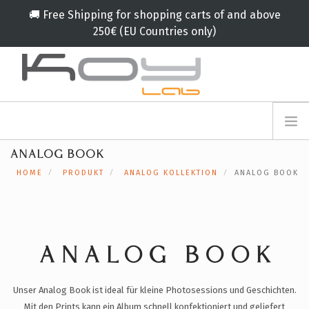
🚚 Free Shipping for shopping carts of and above
250€ (EU Countries only)
info@koylab.com
MY.KOYLAB
ANALOG BOOK
ANMELDEFORMULAR
ÜBER UNS
HOME
PRODUKT
ANALOG KOLLEKTION
ANALOG BOOK
BOTSCHAFTER
PARTNERN
PRODUKT
KAMPAGNE
ANALOG BOOK
🟠
SERVICES
Unser Analog Book ist ideal für kleine Photosessions und Geschichten.
BLOG
Mit den Prints kann ein Album schnell konfektioniert und geliefert