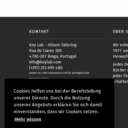
KONTAKT
ÜBER 
Koy Lab - Album Tailoring
Wir entw
Rua do Caires 300
1977 un
4700-207 Braga, Portugal
Herausf
info@koylab.com
Jedes De
(+351) 253 695 486
Bücher 
Kosten für internationale Anrufe für portugiesische
jeder St
Festnetznummer
erhalten
Montag bis Freitag, von 09h bis 13h und
Cookies helfen uns bei der Bereitstellung
14h bis 17h30 (GMT+1)
unserer Dienste. Durch die Nutzung
unseres Angebots erklären Sie sich damit
einverstanden, dass wir Cookies setzen.
Mehr wissen