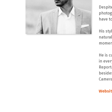
Despit
photogr
have t
His sty
natural
moment
He is 
in ever
Report
besides
Camera
Websit