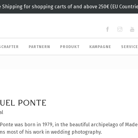
e Shipping for shopping carts of and above 250€ (EU Countrie
SCHAFTER
PARTNERN
PRODUKT
KAMPAGNE
SERVIC
UEL PONTE
al
Ponte was born in 1979, in the beautiful archipelago of Madei
ms most of his work in wedding photography.