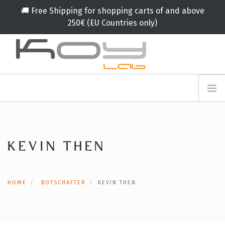
🚚 Free Shipping for shopping carts of and above
250€ (EU Countries only)
info@koylab.com
MY.KOYLAB
ANMELDEFORMULAR
ÜBER UNS
BOTSCHAFTER
KEVIN THEN
PARTNERN
PRODUKT
KAMPAGNE
HOME
BOTSCHAFTER
KEVIN THEN
🟠
SERVICES
BLOG