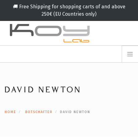
🚚 Free Shipping for shopping carts of and above
250€ (EU Countries only)
info@koylab.com
MY.KOYLAB
ANMELDEFORMULAR
ÜBER UNS
BOTSCHAFTER
DAVID NEWTON
PARTNERN
PRODUKT
KAMPAGNE
HOME
BOTSCHAFTER
DAVID NEWTON
🟠
SERVICES
BLOG